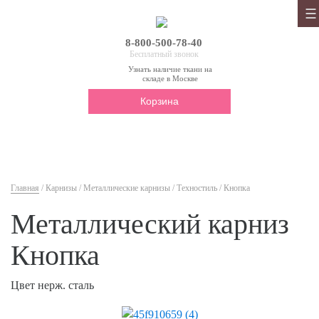
8-800-500-78-40
Бесплатный звонок
Узнать наличие ткани на
складе в Москве
Корзина
Главная
/
Карнизы
/
Металлические карнизы
/
Техностиль
/ Кнопка
Металлический карниз
Кнопка
Цвет нерж. сталь