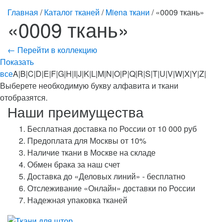
Главная
/
Каталог тканей
/
Miena ткани
/ «0009 ткань»
«0009 ткань»
← Перейти в коллекцию
Показать
все
A|B|C|D|E|F|G|H|I|J|K|L|M|N|O|P|Q|R|S|T|U|V|W|X|Y|Z|
Выберете необходимую букву алфавита и ткани
отобразятся.
Наши преимущества
Бесплатная доставка по России от 10 000 руб
Предоплата для Москвы от 10%
Наличие ткани в Москве на складе
Обмен брака за наш счет
Доставка до «Деловых линий» - бесплатно
Отслеживание «Онлайн» доставки по России
Надежная упаковка тканей