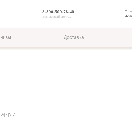
Узна
8-800-500-78-40
скла
Бесплатный звонок
рнизы
Доставка
|W|X|Y|Z|