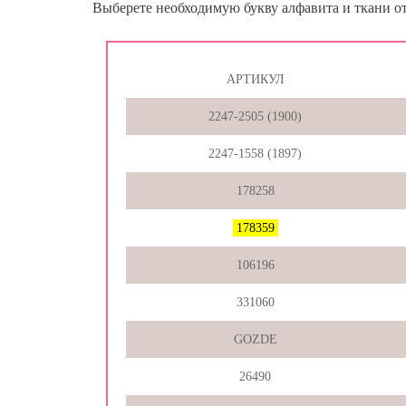
Выберете необходимую букву алфавита и ткани от
АРТИКУЛ
2247-2505 (1900)
2247-1558 (1897)
178258
178359
106196
331060
GOZDE
26490