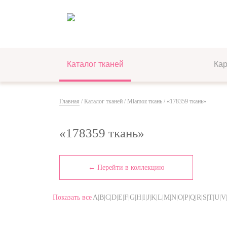
Каталог тканей
Ка
Главная
/
Каталог тканей
/
Miamoz ткань
/ «178359 ткань»
«178359 ткань»
← Перейти в коллекцию
Показать все
A|B|C|D|E|F|G|H|I|J|K|L|M|N|O|P|Q|R|S|T|U|V