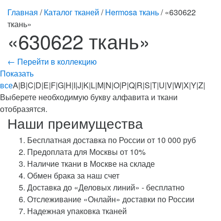
Главная
/
Каталог тканей
/
Hermosa ткань
/ «630622
ткань»
«630622 ткань»
← Перейти в коллекцию
Показать
все
A|B|C|D|E|F|G|H|I|J|K|L|M|N|O|P|Q|R|S|T|U|V|W|X|Y|Z|
Выберете необходимую букву алфавита и ткани
отобразятся.
Наши преимущества
Бесплатная доставка по России от 10 000 руб
Предоплата для Москвы от 10%
Наличие ткани в Москве на складе
Обмен брака за наш счет
Доставка до «Деловых линий» - бесплатно
Отслеживание «Онлайн» доставки по России
Надежная упаковка тканей