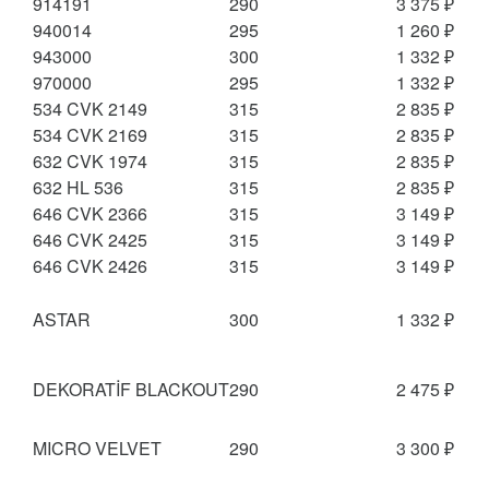
914191
290
3 375 ₽
940014
295
1 260 ₽
943000
300
1 332 ₽
970000
295
1 332 ₽
534 CVK 2149
315
2 835 ₽
534 CVK 2169
315
2 835 ₽
632 CVK 1974
315
2 835 ₽
632 HL 536
315
2 835 ₽
646 CVK 2366
315
3 149 ₽
646 CVK 2425
315
3 149 ₽
646 CVK 2426
315
3 149 ₽
ASTAR
300
1 332 ₽
DEKORATİF BLACKOUT
290
2 475 ₽
MICRO VELVET
290
3 300 ₽