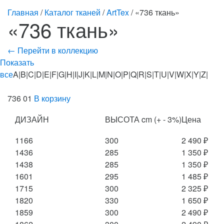
Главная
/
Каталог тканей
/
ArtTex
/ «736 ткань»
«736 ткань»
← Перейти в коллекцию
Показать
все
A|B|C|D|E|F|G|H|I|J|K|L|M|N|O|P|Q|R|S|T|U|V|W|X|Y|Z|
736 01
В корзину
ДИЗАЙН
ВЫСОТА cm (+ - 3%)
Цена
1166
300
2 490 ₽
1436
285
1 350 ₽
1438
285
1 350 ₽
1601
295
1 485 ₽
1715
300
2 325 ₽
1820
330
1 650 ₽
1859
300
2 490 ₽