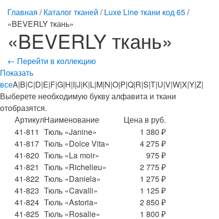
Главная
/
Каталог тканей
/
Luxe Line ткани код 65
/
«BEVERLY ткань»
«BEVERLY ткань»
← Перейти в коллекцию
Показать
все
A|B|C|D|E|F|G|H|I|J|K|L|M|N|O|P|Q|R|S|T|U|V|W|X|Y|Z|
Выберете необходимую букву алфавита и ткани
отобразятся.
Артикул
Наименование
Цена в руб.
41-811
Тюль «Janine»
1 380 ₽
41-817
Тюль «Dolce Vita»
4 275 ₽
41-820
Тюль «La moir»
975 ₽
41-821
Тюль «Richelieu»
2 775 ₽
41-822
Тюль «Daniela»
1 275 ₽
41-823
Тюль «Cavalli»
1 125 ₽
41-824
Тюль «Astoria»
2 850 ₽
41-825
Тюль «Rosalie»
1 800 ₽