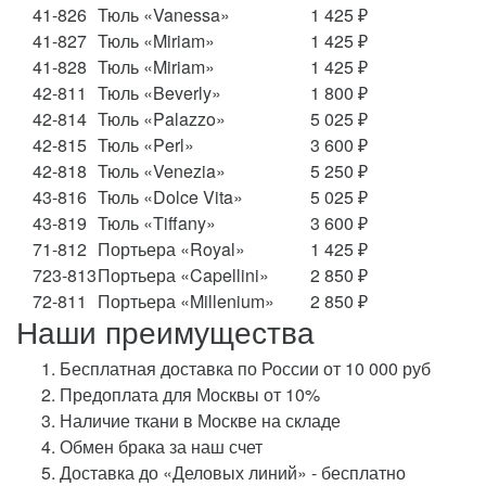
41-826
Тюль «Vanessa»
1 425 ₽
41-827
Тюль «Miriam»
1 425 ₽
41-828
Тюль «Miriam»
1 425 ₽
42-811
Тюль «Beverly»
1 800 ₽
42-814
Тюль «Palazzo»
5 025 ₽
42-815
Тюль «Perl»
3 600 ₽
42-818
Тюль «Venezia»
5 250 ₽
43-816
Тюль «Dolce Vita»
5 025 ₽
43-819
Тюль «Tiffany»
3 600 ₽
71-812
Портьера «Royal»
1 425 ₽
723-813
Портьера «Capellini»
2 850 ₽
72-811
Портьера «Millenium»
2 850 ₽
Наши преимущества
Бесплатная доставка по России от 10 000 руб
Предоплата для Москвы от 10%
Наличие ткани в Москве на складе
Обмен брака за наш счет
Доставка до «Деловых линий» - бесплатно