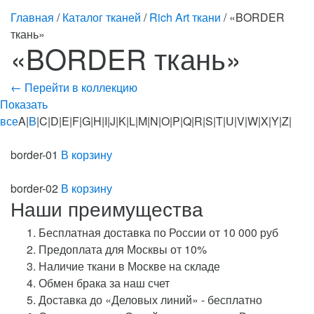
Главная
/
Каталог тканей
/
Rich Art ткани
/ «BORDER
ткань»
«BORDER ткань»
← Перейти в коллекцию
Показать
все
A|
B
|C|D|E|F|G|H|I|J|K|L|M|N|O|P|Q|R|S|T|U|V|W|X|Y|Z|
border-01
В корзину
border-02
В корзину
Наши преимущества
Бесплатная доставка по России от 10 000 руб
Предоплата для Москвы от 10%
Наличие ткани в Москве на складе
Обмен брака за наш счет
Доставка до «Деловых линий» - бесплатно