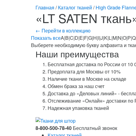
Главная
/
Каталог тканей
/
High Grade Flanne
«LT SATEN ткань
← Перейти в коллекцию
Показать все
A|B|C|D|E|F|G|H|I|J|K|L|M|N|O|P|Q
Выберете необходимую букву алфавита и ткан
Наши преимущества
Бесплатная доставка по России от 10 
Предоплата для Москвы от 10%
Наличие ткани в Москве на складе
Обмен брака за наш счет
Доставка до «Деловых линий» - беспл
Отслеживание «Онлайн» доставки по 
Надежная упаковка тканей
8-800-500-78-40
Бесплатный звонок
Каталог тканей