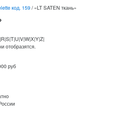
lette код. 159
/ «LT SATEN ткань»
»
|R|S|T|U|V|W|X|Y|Z|
и отобразятся.
000 руб
атно
России