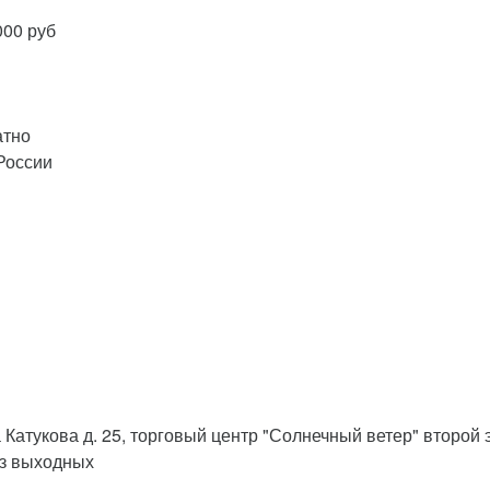
000 руб
атно
России
 Катукова д. 25, торговый центр "Солнечный ветер" второй 
ез выходных