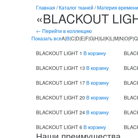
Главная
/
Каталог тканей
/
Материя времени
«BLACKOUT LIGH
← Перейти в коллекцию
Показать все
A|
B
|C|D|E|F|G|H|I|J|K|L|M|N|O|P|
BLACKOUT LIGHT 1
В корзину
BLAC
BLACKOUT LIGHT 13
В корзину
BLAC
BLACKOUT LIGHT 17
В корзину
BLAC
BLACKOUT LIGHT 20
В корзину
BLAC
BLACKOUT LIGHT 24
В корзину
BLAC
BLACKOUT LIGHT 6
В корзину
BLAC
Наши преимущества