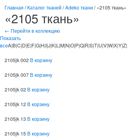
Главная
/
Каталог тканей
/
Adeko ткани
/ «2105 ткань»
«2105 ткань»
← Перейти в коллекцию
Показать
все
A|B|C|D|E|F|G|H|I|J|K|L|M|N|O|P|Q|R|S|T|U|V|W|X|Y|Z|
2105jk 002
В корзину
2105jk 007
В корзину
2105jk 02
В корзину
2105jk 12
В корзину
2105jk 13
В корзину
2105jk 15
В корзину