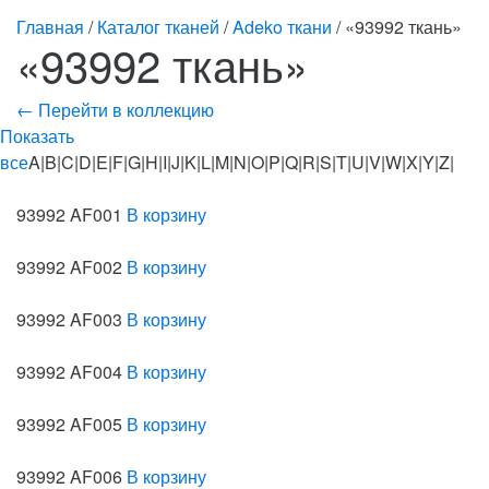
Главная
/
Каталог тканей
/
Adeko ткани
/ «93992 ткань»
«93992 ткань»
← Перейти в коллекцию
Показать
все
A|B|C|D|E|F|G|H|I|J|K|L|M|N|O|P|Q|R|S|T|U|V|W|X|Y|Z|
93992 AF001
В корзину
93992 AF002
В корзину
93992 AF003
В корзину
93992 AF004
В корзину
93992 AF005
В корзину
93992 AF006
В корзину