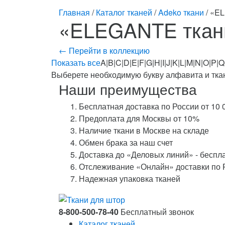
Главная
/
Каталог тканей
/
Adeko ткани
/ «E
«ELEGANTE ткан
← Перейти в коллекцию
Показать все
A|B|C|D|E|F|G|H|I|J|K|L|M|N|O|P|Q
Выберете необходимую букву алфавита и ткан
Наши преимущества
Бесплатная доставка по России от 10 
Предоплата для Москвы от 10%
Наличие ткани в Москве на складе
Обмен брака за наш счет
Доставка до «Деловых линий» - беспл
Отслеживание «Онлайн» доставки по 
Надежная упаковка тканей
8-800-500-78-40
Бесплатный звонок
Каталог тканей