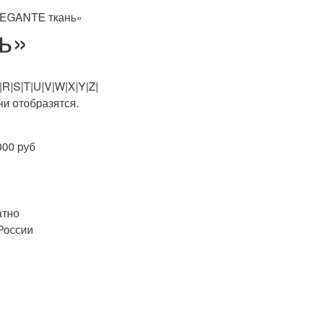
LEGANTE ткань»
ь»
|R|S|T|U|V|W|X|Y|Z|
и отобразятся.
000 руб
атно
России