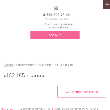
8-800-500-78-40
Бесплатный звонок
Узнать наличие ткани на
складе в Москве
Корзина
Главная
/
Каталог тканей
/
Adeko ткани
/ «l62-l85 ткани»
«l62-l85 ткани»
← Перейти в коллекцию
Показать все
A|B|C|D|E|F|G|H|I|J|K|
L
|M|N|O|P|Q|R|S|T|U|V|W|X|Y|Z|