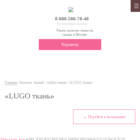
8-800-500-78-40
Бесплатный звонок
Узнать наличие ткани на
складе в Москве
Корзина
Главная
/
Каталог тканей
/
Adeko ткани
/ «LUGO ткань»
«LUGO ткань»
← Перейти в коллекцию
Показать все
A|B|C|D|E|F|G|H|I|J|K|L|M|N|O|P|Q|R|S|T|U|V|W|X|Y|Z|