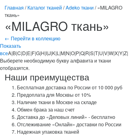
Главная
/
Каталог тканей
/
Adeko ткани
/ «MILAGRO
ткань»
«MILAGRO ткань»
← Перейти в коллекцию
Показать
все
A|B|C|D|E|F|G|H|I|J|K|L|M|N|O|P|Q|R|S|T|U|V|W|X|Y|Z|
Выберете необходимую букву алфавита и ткани
отобразятся.
Наши преимущества
Бесплатная доставка по России от 10 000 руб
Предоплата для Москвы от 10%
Наличие ткани в Москве на складе
Обмен брака за наш счет
Доставка до «Деловых линий» - бесплатно
Отслеживание «Онлайн» доставки по России
Надежная упаковка тканей