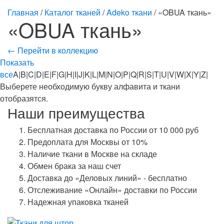
Главная
/
Каталог тканей
/
Adeko ткани
/ «OBUA ткань»
«OBUA ткань»
← Перейти в коллекцию
Показать
все
A|B|C|D|E|F|G|H|I|J|K|L|M|N|O|P|Q|R|S|T|U|V|W|X|Y|Z|
Выберете необходимую букву алфавита и ткани
отобразятся.
Наши преимущества
Бесплатная доставка по России от 10 000 руб
Предоплата для Москвы от 10%
Наличие ткани в Москве на складе
Обмен брака за наш счет
Доставка до «Деловых линий» - бесплатно
Отслеживание «Онлайн» доставки по России
Надежная упаковка тканей