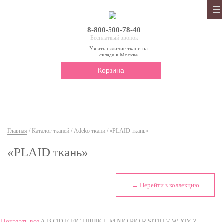
8-800-500-78-40
Бесплатный звонок
Узнать наличие ткани на
складе в Москве
Корзина
Главная
/
Каталог тканей
/
Adeko ткани
/ «PLAID ткань»
«PLAID ткань»
← Перейти в коллекцию
Показать все
A|B|C|D|E|F|G|H|I|J|K|L|M|N|O|P|Q|R|S|T|U|V|W|X|Y|Z|