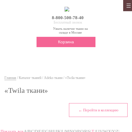
8-800-500-78-40
Бесплатный звонок
Узнать наличие ткани на
складе в Москве
Корзина
Главная
/
Каталог тканей
/
Adeko ткани
/ «Twila ткани»
«Twila ткани»
← Перейти в коллекцию
Показать все
A|B|C|D|E|F|G|H|I|J|K|L|M|N|O|P|Q|R|S|
T
|U|V|W|X|Y|Z|