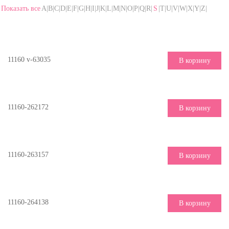
Показать все
A|B|C|D|E|F|G|H|I|J|K|L|M|N|O|P|Q|R|
S
|T|U|V|W|X|Y|Z|
11160 v-63035
В корзину
11160-262172
В корзину
11160-263157
В корзину
11160-264138
В корзину