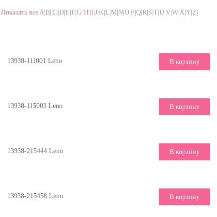
Показать все
A|B|
C
|D|E|F|G|
H
|I|J|K|L|M|N|O|P|Q|R|S|T|U|V|W|X|Y|Z|
13938-111001 Leno
В корзину
13938-115003 Leno
В корзину
13938-215444 Leno
В корзину
13938-215458 Leno
В корзину