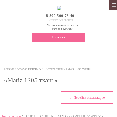
8-800-500-78-40
Бесплатный звонок
Узнать наличие ткани на
складе в Москве
Корзина
Главная
/
Каталог тканей
/
ART Armana ткани
/ «Matiz 1205 ткань»
«Matiz 1205 ткань»
← Перейти в коллекцию
Показать все
A|B|C|D|E|F|G|H|I|J|K|L|M|N|O|P|Q|R|S|T|U|V|W|X|Y|Z|