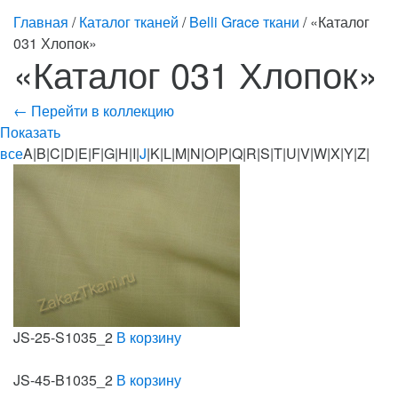
Главная
/
Каталог тканей
/
Belli Grace ткани
/ «Каталог
031 Хлопок»
«Каталог 031 Хлопок»
← Перейти в коллекцию
Показать
все
A|B|C|D|E|F|G|H|I|
J
|K|L|M|N|O|P|Q|R|S|T|U|V|W|X|Y|Z|
JS-25-S1035_2
В корзину
JS-45-B1035_2
В корзину