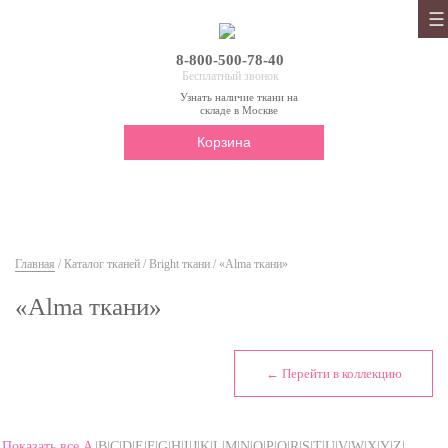
8-800-500-78-40
Бесплатный звонок
Узнать наличие ткани на
складе в Москве
Корзина
Главная
/
Каталог тканей
/
Bright ткани
/ «Alma ткани»
«Alma ткани»
← Перейти в коллекцию
Показать все
A
|B|C|D|E|F|G|H|I|J|K|L|M|N|O|P|Q|R|S|T|U|V|W|X|Y|Z|