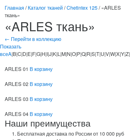
Главная
/
Каталог тканей
/
Chetintex 125
/ «ARLES
ткань»
«ARLES ткань»
← Перейти в коллекцию
Показать
все
A
|B|C|D|E|F|G|H|I|J|K|L|M|N|O|P|Q|R|S|T|U|V|W|X|Y|Z|
ARLES 01
В корзину
ARLES 02
В корзину
ARLES 03
В корзину
ARLES 04
В корзину
Наши преимущества
Бесплатная доставка по России от 10 000 руб