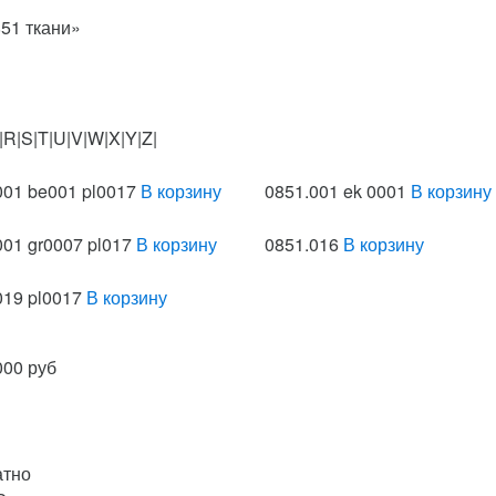
851 ткани»
|R|S|T|U|V|W|X|Y|Z|
001 be001 pl0017
В корзину
0851.001 ek 0001
В корзину
001 gr0007 pl017
В корзину
0851.016
В корзину
019 pl0017
В корзину
000 руб
атно