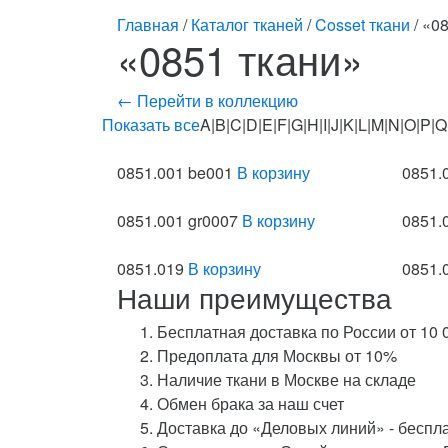
Главная
/
Каталог тканей
/
Cosset ткани
/ «0
«0851 ткани»
← Перейти в коллекцию
Показать все
A|B|C|D|E|F|G|H|I|J|K|L|M|N|O|P|Q
0851.001 be001
В корзину
0851.
0851.001 gr0007
В корзину
0851.
0851.019
В корзину
0851.
Наши преимущества
Бесплатная доставка по России от 10 
Предоплата для Москвы от 10%
Наличие ткани в Москве на складе
Обмен брака за наш счет
Доставка до «Деловых линий» - беспл