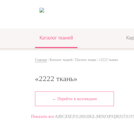
Каталог тканей
Ка
Главная
/
Каталог тканей
/
Daviens ткани
/ «2222 ткань»
«2222 ткань»
← Перейти в коллекцию
Показать все
A|B|C|D|E|F|G|H|I|J|K|L|M|N|O|P|Q|R|S|T|U|V