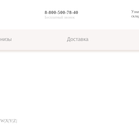
Узна
8-800-500-78-40
скла
Бесплатный звонок
рнизы
Доставка
|W|X|Y|Z|