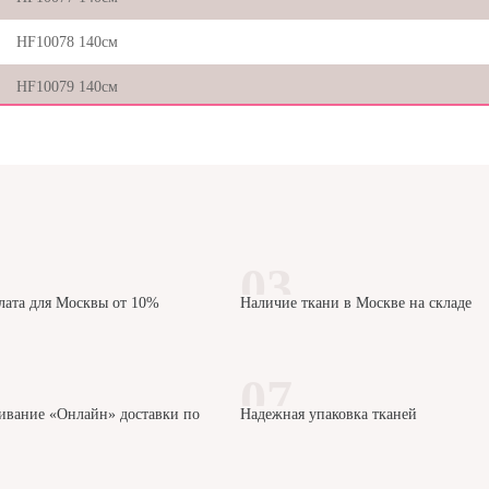
HF10078 140см
HF10079 140см
HF10090 140см
HG10050
HG10067 140см
HG10068 140см
лата для Москвы от 10%
Наличие ткани в Москве на складе
HG10075
HG10076
HG10077
ивание «Онлайн» доставки по
Надежная упаковка тканей
HG10078