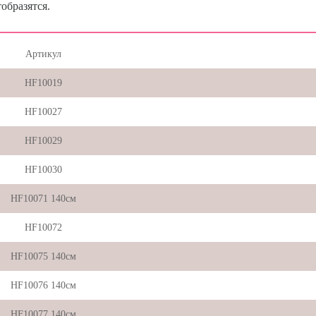
образятся.
Артикул
HF10019
HF10027
HF10029
HF10030
HF10071 140см
HF10072
HF10075 140см
HF10076 140см
HF10077 140см