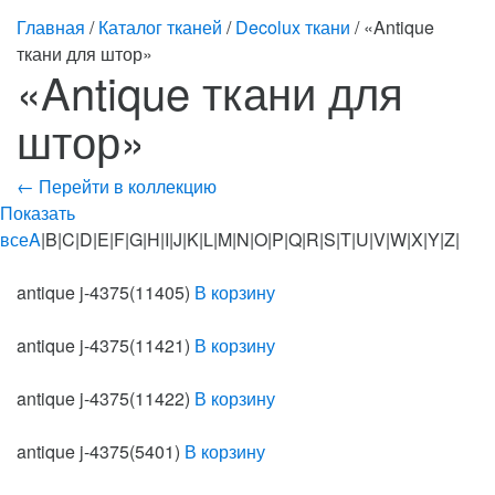
Главная
/
Каталог тканей
/
Decolux ткани
/ «Antique
ткани для штор»
«Antique ткани для
штор»
← Перейти в коллекцию
Показать
все
A
|B|C|D|E|F|G|H|I|J|K|L|M|N|O|P|Q|R|S|T|U|V|W|X|Y|Z|
antique j-4375(11405)
В корзину
antique j-4375(11421)
В корзину
antique j-4375(11422)
В корзину
antique j-4375(5401)
В корзину