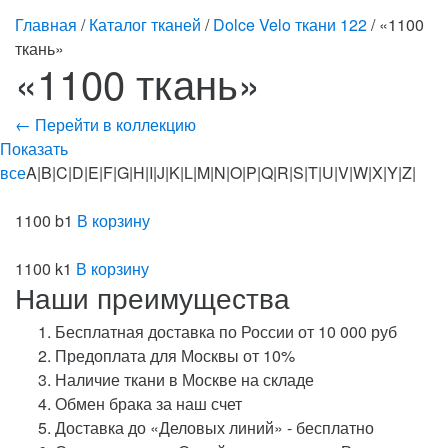
Главная
/
Каталог тканей
/
Dolce Velo ткани 122
/ «1100
ткань»
«1100 ткань»
← Перейти в коллекцию
Показать
все
A|B|C|D|E|F|G|H|I|J|K|L|M|N|O|P|Q|R|S|T|U|V|W|X|Y|Z|
1100 b1
В корзину
1100 k1
В корзину
Наши преимущества
Бесплатная доставка по России от 10 000 руб
Предоплата для Москвы от 10%
Наличие ткани в Москве на складе
Обмен брака за наш счет
Доставка до «Деловых линий» - бесплатно