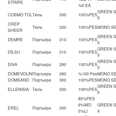
STRIPE
%5 EA
GREEN 
COSMO TÜL
Тюль
300
100%PES
II
CREP
Тюль
320
100%PES
MONO S
SHEER
GREEN 
DEMRE
Портьера
310
100%PES
II
GREEN 
DİLSU
Портьера
310
100%PES
II
GREEN 
DIVA
Портьера
280
100%PES
II
DOMEVOLIN
Портьера
280
%100 Pes
MONO S
DOMSAND
Портьера
300
100%PES
MONO S
GREEN 
ELLENISIA
Тюль
300
100%PES
II
85%PES
6%WO
GREEN 
EREL
Портьера
300
5%LI
II