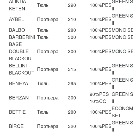
ALINDA
GREEN 
Тюль
290
100%PES
KETEN
II
GREEN 
AYBEL
Портьера
310
100%PES
II
BALBO
Тюль
280
100%PES
MONO S
BARBERINI
Тюль
300
100%PES
MONO S
BASE
DOUBLE
Портьера
300
100%PES
MONO S
BLACKOUT
BELLINI
GREEN 
Портьера
315
100%PES
BLACKOUT
II
GREEN 
BENEYA
Тюль
295
100%PES
II
90%PES
GREEN 
BERZAN
Портьера
300
10%CO
II
ECONOM
BETTIE
Тюль
280
100%PES
SET
GREEN 
BİRCE
Портьера
320
100%PES
II