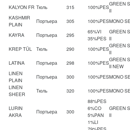
GREEN 
KALYON FR
Тюль
315
100%PES
II
KASHMIR
Портьера
305
100%PES
MONO S
PLAIN
65%VI
GREEN 
KAYRA
Портьера
295
35%PES
II
GREEN 
KREP TÜL
Тюль
290
100%PES
II
GREEN 
LATINA
Портьера
298
100%PES
II NEW
LINEN
Портьера
300
100%PES
MONO S
PLAIN
LINEN
Тюль
320
100%PES
MONO S
SHEER
88%PES
LURIN
6%CO
GREEN 
Портьера
300
AKRA
5%PAN
II
1%LI
79%PES