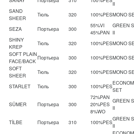
SANAY
Портьера
310
100%PES
II
SAND
Тюль
320
100%PES
MONO S
SHEER
55%VI
GREEN 
SEZA
Портьера
300
45%PAN
II
SHINY
Тюль
320
100%PES
MONO S
KREP
SOFT PLAIN
Портьера
300
100%PES
MONO S
FACE/BACK
SOFT
Тюль
320
100%PES
MONO S
SHEER
ECONOM
STARLET
Тюль
300
100%PES
SET
72%PAN
GREEN 
SÜMER
Портьера
300
20%PES
II
8%WO
GREEN 
TİLBE
Портьера
310
100%PES
II
ECONOM