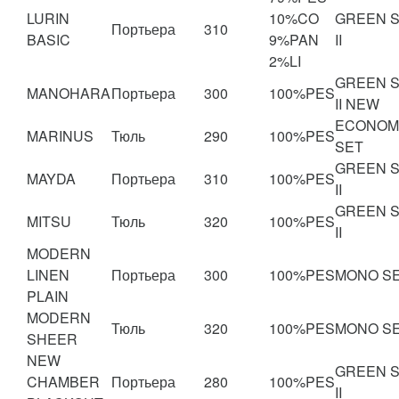
LURIN
10%CO
GREEN 
Портьера
310
BASIC
9%PAN
II
2%LI
GREEN 
MANOHARA
Портьера
300
100%PES
II NEW
ECONOM
MARINUS
Тюль
290
100%PES
SET
GREEN 
MAYDA
Портьера
310
100%PES
II
GREEN 
MITSU
Тюль
320
100%PES
II
MODERN
LINEN
Портьера
300
100%PES
MONO S
PLAIN
MODERN
Тюль
320
100%PES
MONO S
SHEER
NEW
GREEN 
CHAMBER
Портьера
280
100%PES
II