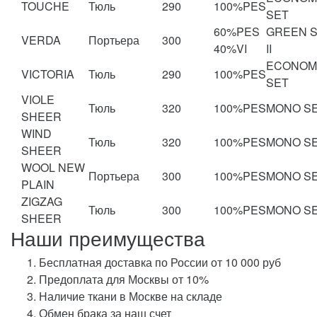
TOUCHE
Тюль
290
100%PES
SET
60%PES
GREEN 
VERDA
Портьера
300
40%VI
II
ECONOM
VICTORIA
Тюль
290
100%PES
SET
VIOLE
Тюль
320
100%PES
MONO S
SHEER
WIND
Тюль
320
100%PES
MONO S
SHEER
WOOL NEW
Портьера
300
100%PES
MONO S
PLAIN
ZIGZAG
Тюль
300
100%PES
MONO S
SHEER
Наши преимущества
Бесплатная доставка по России от 10 000 руб
Предоплата для Москвы от 10%
Наличие ткани в Москве на складе
Обмен брака за наш счет