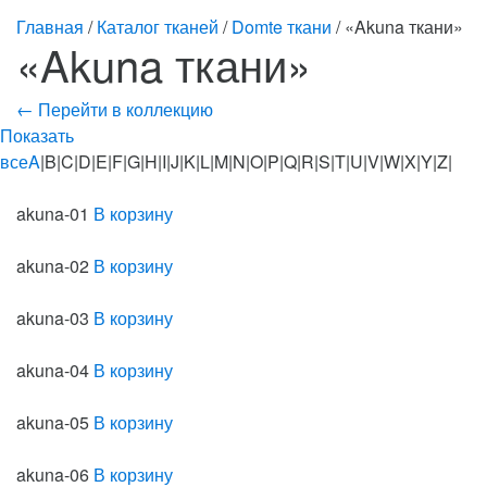
Главная
/
Каталог тканей
/
Domte ткани
/ «Akuna ткани»
«Akuna ткани»
← Перейти в коллекцию
Показать
все
A
|B|C|D|E|F|G|H|I|J|K|L|M|N|O|P|Q|R|S|T|U|V|W|X|Y|Z|
akuna-01
В корзину
akuna-02
В корзину
akuna-03
В корзину
akuna-04
В корзину
akuna-05
В корзину
akuna-06
В корзину