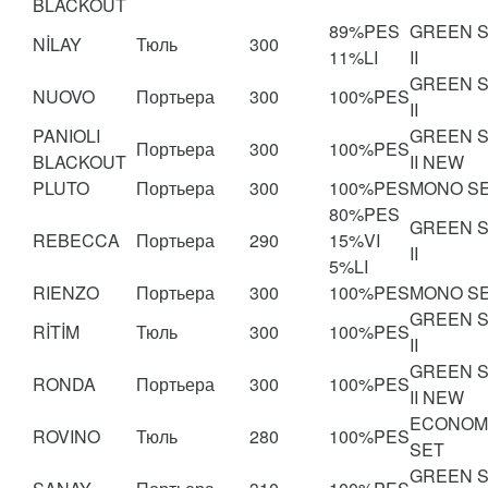
BLACKOUT
89%PES
GREEN 
NİLAY
Тюль
300
11%LI
II
GREEN 
NUOVO
Портьера
300
100%PES
II
PANIOLI
GREEN 
Портьера
300
100%PES
BLACKOUT
II NEW
PLUTO
Портьера
300
100%PES
MONO S
80%PES
GREEN 
REBECCA
Портьера
290
15%VI
II
5%LI
RIENZO
Портьера
300
100%PES
MONO S
GREEN 
RİTİM
Тюль
300
100%PES
II
GREEN 
RONDA
Портьера
300
100%PES
II NEW
ECONOM
ROVINO
Тюль
280
100%PES
SET
GREEN 