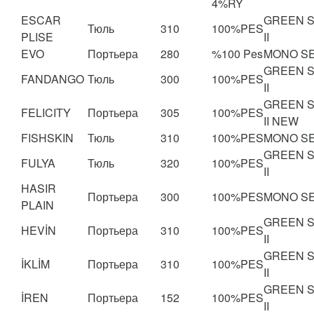
4%RY
ESCAR
GREEN 
Тюль
310
100%PES
PLISE
II
EVO
Портьера
280
%100 Pes
MONO S
GREEN 
FANDANGO
Тюль
300
100%PES
II
GREEN 
FELICITY
Портьера
305
100%PES
II NEW
FISHSKIN
Тюль
310
100%PES
MONO S
GREEN 
FULYA
Тюль
320
100%PES
II
HASIR
Портьера
300
100%PES
MONO S
PLAIN
GREEN 
HEVİN
Портьера
310
100%PES
II
GREEN 
İKLİM
Портьера
310
100%PES
II
GREEN 
İREN
Портьера
152
100%PES
II