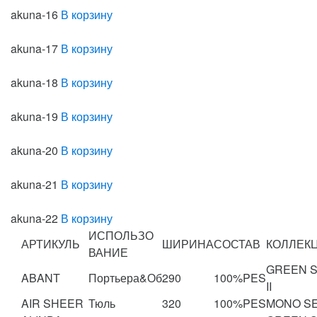
akuna-16
В корзину
akuna-17
В корзину
akuna-18
В корзину
akuna-19
В корзину
akuna-20
В корзину
akuna-21
В корзину
akuna-22
В корзину
ИСПОЛЬЗО
АРТИКУЛЬ
ШИРИНА
СОСТАВ
КОЛЛЕК
ВАНИЕ
GREEN 
ABANT
Портьера&Об
290
100%PES
II
AIR SHEER
Тюль
320
100%PES
MONO S