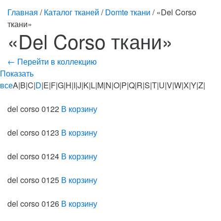
Главная
/
Каталог тканей
/
Domte ткани
/ «Del Corso
ткани»
«Del Corso ткани»
← Перейти в коллекцию
Показать
все
A|B|C|
D
|E|F|G|H|I|J|K|L|M|N|O|P|Q|R|S|T|U|V|W|X|Y|Z|
del corso 0122
В корзину
del corso 0123
В корзину
del corso 0124
В корзину
del corso 0125
В корзину
del corso 0126
В корзину