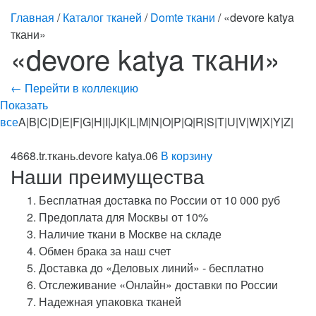
Главная
/
Каталог тканей
/
Domte ткани
/ «devore katya
ткани»
«devore katya ткани»
← Перейти в коллекцию
Показать
все
A|B|C|D|E|F|G|H|I|J|K|L|M|N|O|P|Q|R|S|T|U|V|W|X|Y|Z|
4668.tr.ткань.devore katya.06
В корзину
Наши преимущества
Бесплатная доставка по России от 10 000 руб
Предоплата для Москвы от 10%
Наличие ткани в Москве на складе
Обмен брака за наш счет
Доставка до «Деловых линий» - бесплатно
Отслеживание «Онлайн» доставки по России
Надежная упаковка тканей