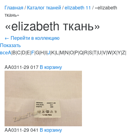
Главная
/
Каталог тканей
/
elizabeth 11
/ «elizabeth
ткань»
«elizabeth ткань»
← Перейти в коллекцию
Показать
все
A
|B|C|D|E|
F
|G|H|I|
J
|K|L|M|N|O|P|Q|R|S|T|U|V|W|X|Y|Z|
AA0311-29 017
В корзину
AA0311-29 041
В корзину