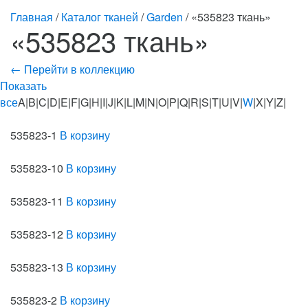
Главная
/
Каталог тканей
/
Garden
/ «535823 ткань»
«535823 ткань»
← Перейти в коллекцию
Показать
все
A|B|C|D|E|F|G|H|I|J|K|L|M|N|O|P|Q|R|S|T|U|V|
W
|X|Y|Z|
535823-1
В корзину
535823-10
В корзину
535823-11
В корзину
535823-12
В корзину
535823-13
В корзину
535823-2
В корзину