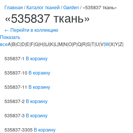
Главная
/
Каталог тканей
/
Garden
/ «535837 ткань»
«535837 ткань»
← Перейти в коллекцию
Показать
все
A|B|C|D|E|F|G|H|I|J|K|L|M|N|O|P|Q|R|S|T|U|V|
W
|X|Y|Z|
535837-1
В корзину
535837-10
В корзину
535837-11
В корзину
535837-2
В корзину
535837-3
В корзину
535837-3305
В корзину