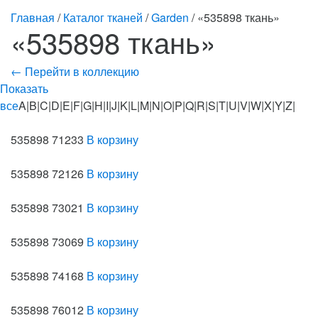
Главная
/
Каталог тканей
/
Garden
/ «535898 ткань»
«535898 ткань»
← Перейти в коллекцию
Показать
все
A|B|C|D|E|F|G|H|I|J|K|L|M|N|O|P|Q|R|S|T|U|V|W|X|Y|Z|
535898 71233
В корзину
535898 72126
В корзину
535898 73021
В корзину
535898 73069
В корзину
535898 74168
В корзину
535898 76012
В корзину