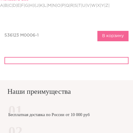
A|B|C|D|E|F|G|H|I|J|K|L|M|N|O|P|Q|R|S|T|U|V|W|X|Y|Z|
536123 M0006-1
В корзину
Наши преимущества
Бесплатная доставка по России от 10 000 руб