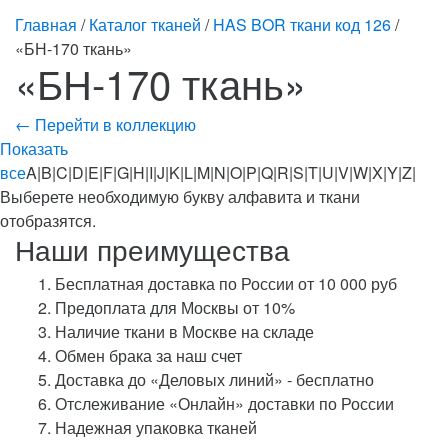
Главная
/
Каталог тканей
/
HAS BOR ткани код 126
/
«БН-170 ткань»
«БН-170 ткань»
← Перейти в коллекцию
Показать
все
A|B|C|D|E|F|G|H|I|J|K|L|M|N|O|P|Q|R|S|T|U|V|W|X|Y|Z|
Выберете необходимую букву алфавита и ткани
отобразятся.
Наши преимущества
Бесплатная доставка по России от 10 000 руб
Предоплата для Москвы от 10%
Наличие ткани в Москве на складе
Обмен брака за наш счет
Доставка до «Деловых линий» - бесплатно
Отслеживание «Онлайн» доставки по России
Надежная упаковка тканей