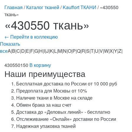
Главная
/
Каталог тканей
/
Kauffort ТКАНИ
/ «430550
ткань»
«430550 ткань»
← Перейти в коллекцию
Показать
все
A|B|C|D|E|F|G|H|I|J|K|L|M|N|O|P|Q|R|S|T|U|V|W|X|Y|Z|
430550150
В корзину
Наши преимущества
Бесплатная доставка по России от 10 000 руб
Предоплата для Москвы от 10%
Наличие ткани в Москве на складе
Обмен брака за наш счет
Доставка до «Деловых линий» - бесплатно
Отслеживание «Онлайн» доставки по России
Надежная упаковка тканей