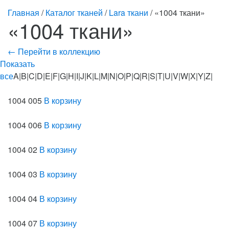
Главная
/
Каталог тканей
/
Lara ткани
/ «1004 ткани»
«1004 ткани»
← Перейти в коллекцию
Показать
все
A|B|C|D|E|F|G|H|I|J|K|L|M|N|O|P|Q|R|S|T|U|V|W|X|Y|Z|
1004 005
В корзину
1004 006
В корзину
1004 02
В корзину
1004 03
В корзину
1004 04
В корзину
1004 07
В корзину