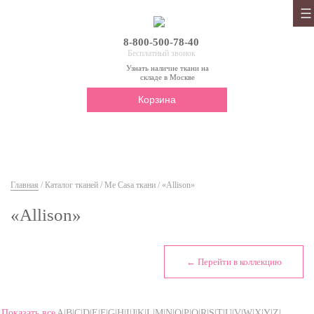
8-800-500-78-40
Бесплатный звонок
Узнать наличие ткани на
складе в Москве
Корзина
Главная
/
Каталог тканей
/
Me Casa ткани
/ «Allison»
«Allison»
← Перейти в коллекцию
Показать все
A|B|C|D|E|F|G|H|I|J|K|L|M|N|O|P|Q|R|S|T|U|V|W|X|Y|Z|