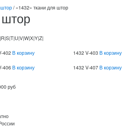
 штор
/ «1432» ткани для штор
 штор
|R|S|T|U|V|W|X|Y|Z|
V-402
В корзину
1432 V-403
В корзину
V-406
В корзину
1432 V-407
В корзину
000 руб
атно
России