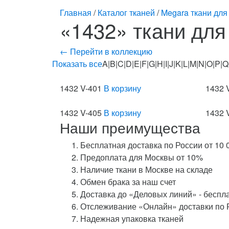
Главная
/
Каталог тканей
/
Megara ткани для
«1432» ткани для
← Перейти в коллекцию
Показать все
A|B|C|D|E|F|G|H|I|J|K|L|M|N|O|P|Q
1432 V-401
В корзину
1432 
1432 V-405
В корзину
1432 
Наши преимущества
Бесплатная доставка по России от 10 
Предоплата для Москвы от 10%
Наличие ткани в Москве на складе
Обмен брака за наш счет
Доставка до «Деловых линий» - беспл
Отслеживание «Онлайн» доставки по 
Надежная упаковка тканей