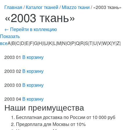
Главная
/
Каталог тканей
/
Miazzo ткани
/ «2003 ткань»
«2003 ткань»
← Перейти в коллекцию
Показать
все
A|B|C|D|E|F|G|H|I|J|K|L|M|N|O|P|Q|R|S|T|U|V|W|X|Y|Z|
2003 01
В корзину
2003 02
В корзину
2003 03
В корзину
2003 04
В корзину
Наши преимущества
Бесплатная доставка по России от 10 000 руб
Предоплата для Москвы от 10%