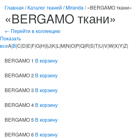
Главная
/
Каталог тканей
/
Miranda
/ «BERGAMO ткани»
«BERGAMO ткани»
← Перейти в коллекцию
Показать
все
A|
B
|C|D|E|F|G|H|I|J|K|L|M|N|O|P|Q|R|S|T|U|V|W|X|Y|Z|
BERGAMO 1
В корзину
BERGAMO 2
В корзину
BERGAMO 3
В корзину
BERGAMO 4
В корзину
BERGAMO 5
В корзину
BERGAMO 6
В корзину