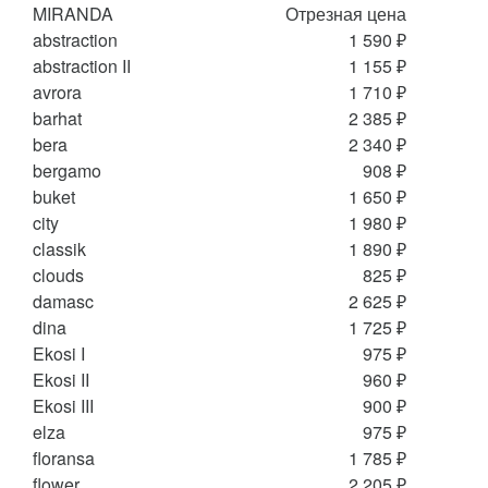
MIRANDA
Отрезная цена
abstraction
1 590 ₽
abstraction II
1 155 ₽
avrora
1 710 ₽
barhat
2 385 ₽
bera
2 340 ₽
bergamo
908 ₽
buket
1 650 ₽
city
1 980 ₽
classik
1 890 ₽
clouds
825 ₽
damasc
2 625 ₽
dina
1 725 ₽
Ekosi I
975 ₽
Ekosi II
960 ₽
Ekosi III
900 ₽
elza
975 ₽
floransa
1 785 ₽
flower
2 205 ₽