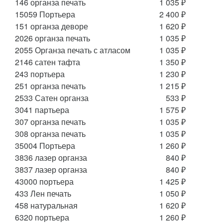
146 органза печать
1 035 ₽
15059 Портьера
2 400 ₽
151 органза деворе
1 620 ₽
2026 органза печать
1 035 ₽
2055 Органза печать с атласом
1 035 ₽
2146 сатен тафта
1 350 ₽
243 портьера
1 230 ₽
251 органза печать
1 215 ₽
2533 Сатен органза
533 ₽
3041 партьера
1 575 ₽
307 органза печать
1 035 ₽
308 органза печать
1 035 ₽
35004 Портьера
1 260 ₽
3836 лазер органза
840 ₽
3837 лазер органза
840 ₽
43000 портьера
1 425 ₽
433 Лен печать
1 050 ₽
458 натуральная
1 620 ₽
6320 портьера
1 260 ₽