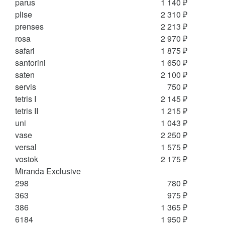
parus
1 140 ₽
plise
2 310 ₽
prenses
2 213 ₽
rosa
2 970 ₽
safari
1 875 ₽
santorini
1 650 ₽
saten
2 100 ₽
servis
750 ₽
tetris I
2 145 ₽
tetris II
1 215 ₽
uni
1 043 ₽
vase
2 250 ₽
versal
1 575 ₽
vostok
2 175 ₽
Miranda Exclusive
298
780 ₽
363
975 ₽
386
1 365 ₽
6184
1 950 ₽