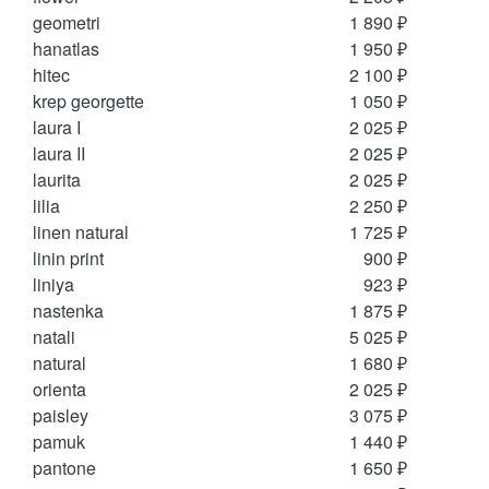
geometri
1 890 ₽
hanatlas
1 950 ₽
hitec
2 100 ₽
krep georgette
1 050 ₽
laura I
2 025 ₽
laura II
2 025 ₽
laurita
2 025 ₽
lilia
2 250 ₽
linen natural
1 725 ₽
linin print
900 ₽
liniya
923 ₽
nastenka
1 875 ₽
natali
5 025 ₽
natural
1 680 ₽
orienta
2 025 ₽
paisley
3 075 ₽
pamuk
1 440 ₽
pantone
1 650 ₽