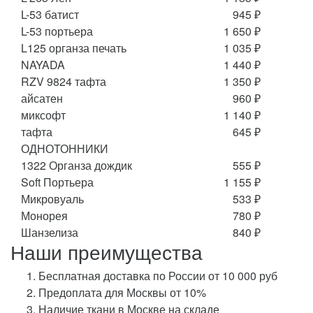
L-53 батист
945 ₽
L-53 портьера
1 650 ₽
L125 органза печать
1 035 ₽
NAYADA
1 440 ₽
RZV 9824 тафта
1 350 ₽
айсатен
960 ₽
миксофт
1 140 ₽
тафта
645 ₽
ОДНОТОННИКИ
1322 Органза дождик
555 ₽
Soft Портьера
1 155 ₽
Микровуаль
533 ₽
Монорея
780 ₽
Шанзелиза
840 ₽
Наши преимущества
Бесплатная доставка по России от 10 000 руб
Предоплата для Москвы от 10%
Наличие ткани в Москве на складе