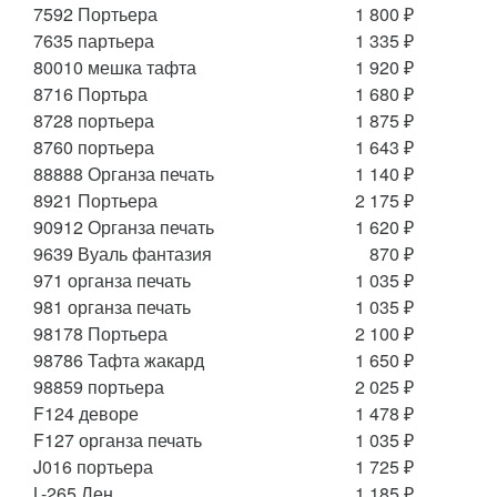
7592 Портьера
1 800 ₽
7635 партьера
1 335 ₽
80010 мешка тафта
1 920 ₽
8716 Портьра
1 680 ₽
8728 портьера
1 875 ₽
8760 портьера
1 643 ₽
88888 Органза печать
1 140 ₽
8921 Портьера
2 175 ₽
90912 Органза печать
1 620 ₽
9639 Вуаль фантазия
870 ₽
971 органза печать
1 035 ₽
981 органза печать
1 035 ₽
98178 Портьера
2 100 ₽
98786 Тафта жакард
1 650 ₽
98859 портьера
2 025 ₽
F124 деворе
1 478 ₽
F127 органза печать
1 035 ₽
J016 портьера
1 725 ₽
L-265 Лен
1 185 ₽