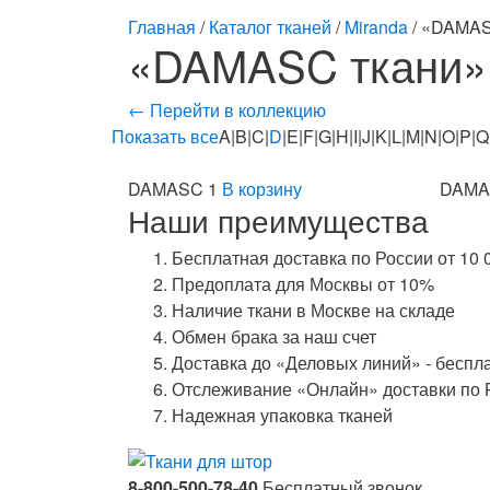
Главная
/
Каталог тканей
/
Miranda
/ «DAMAS
«DAMASC ткани»
← Перейти в коллекцию
Показать все
A|B|C|
D
|E|F|G|H|I|J|K|L|M|N|O|P|
DAMASC 1
В корзину
DAMA
Наши преимущества
Бесплатная доставка по России от 10 
Предоплата для Москвы от 10%
Наличие ткани в Москве на складе
Обмен брака за наш счет
Доставка до «Деловых линий» - беспл
Отслеживание «Онлайн» доставки по 
Надежная упаковка тканей
8-800-500-78-40
Бесплатный звонок