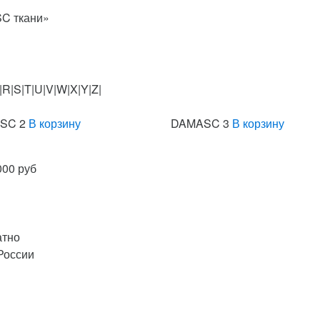
C ткани»
Q|R|S|T|U|V|W|X|Y|Z|
SC 2
В корзину
DAMASC 3
В корзину
000 руб
атно
России