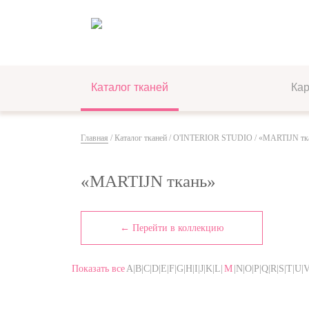
Каталог тканей
Ка
Главная
/
Каталог тканей
/
O'INTERIOR STUDIO
/ «MARTIJN тк
«MARTIJN ткань»
← Перейти в коллекцию
Показать все
A|B|C|D|E|F|G|H|I|J|K|L|
M
|N|O|P|Q|R|S|T|U|