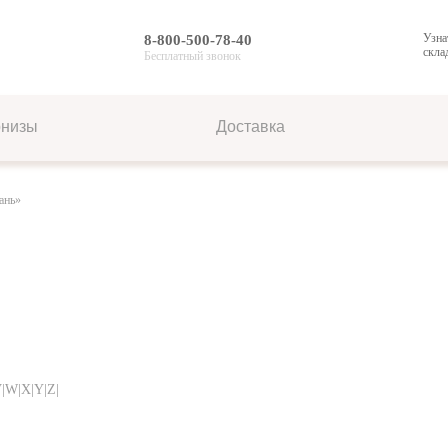
Узна
8-800-500-78-40
скла
Бесплатный звонок
рнизы
Доставка
ань»
V|W|X|Y|Z|