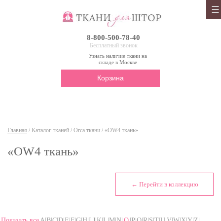
8-800-500-78-40
Бесплатный звонок
Узнать наличие ткани на
складе в Москве
Корзина
Главная
/
Каталог тканей
/
Orca ткани
/ «OW4 ткань»
«OW4 ткань»
← Перейти в коллекцию
Показать все
A|B|C|D|E|F|G|H|I|J|K|L|M|N|
O
|P|Q|R|S|T|U|V|W|X|Y|Z|