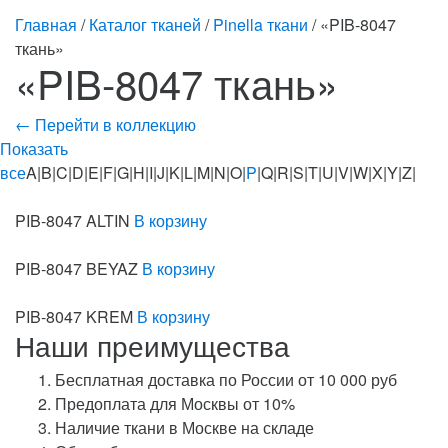
Главная
/
Каталог тканей
/
Pinella ткани
/ «PIB-8047
ткань»
«PIB-8047 ткань»
← Перейти в коллекцию
Показать
все
A|B|C|D|E|F|G|H|I|J|K|L|M|N|O|
P
|Q|R|S|T|U|V|W|X|Y|Z|
PIB-8047 ALTIN
В корзину
PIB-8047 BEYAZ
В корзину
PIB-8047 KREM
В корзину
Наши преимущества
Бесплатная доставка по России от 10 000 руб
Предоплата для Москвы от 10%
Наличие ткани в Москве на складе