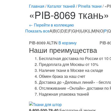
Главная
/
Каталог тканей
/
Pinella ткани
/ «P
«PIB-8069 ткань»
← Перейти в коллекцию
Показать все
A|B|C|D|E|F|G|H|I|J|K|L|M|N|O|
P
|Q
PIB-8069 ALTIN
В корзину
PIB-8
Наши преимущества
Бесплатная доставка по России от 10 
Предоплата для Москвы от 10%
Наличие ткани в Москве на складе
Обмен брака за наш счет
Доставка до «Деловых линий» - беспл
Отслеживание «Онлайн» доставки по 
Надежная упаковка тканей
8-800-500-78-40
Бесплатный звонок