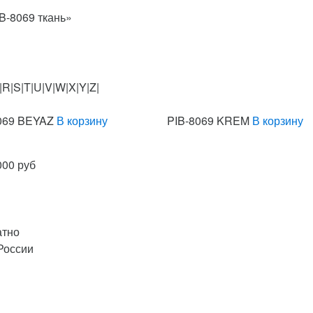
IB-8069 ткань»
|R|S|T|U|V|W|X|Y|Z|
069 BEYAZ
В корзину
PIB-8069 KREM
В корзину
000 руб
атно
России