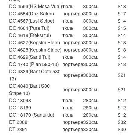
DO 4553(HS Mesa Vual)
тюль
300см.
$18
DO 4554(Duz Saten)
портьера
300см.
$17
DO 4567(Lusi Stripe)
тюль
300см.
$14
DO 4604(Pura Tul)
тюль
300см.
$15
DО 4619(Efeksi tul)
тюль
300см.
$14
DO 4627(Kepsim Plain)
портьера
300см.
$18
DO 4628(Kepsim Stripe)
портьера
300см.
$18
DO 4629(Santi Tul)
тюль
300см.
$14
DO 4740 (Plan 580-13)
портьера
300см.
$18
DO 4839(Bant Cote 580-
портьера
300см.
$21
13)
DO 4840(Bant S80
портьера
300см.
$21
Stripe 13)
DO 18048
тюль
280см.
$12
DO 18169
тюль
280см.
$12
DO 18170 (Santuklu)
тюль
280см.
$12
DT 2388
портьера
320см.
$32
DT 2391
портьера
320см.
$30