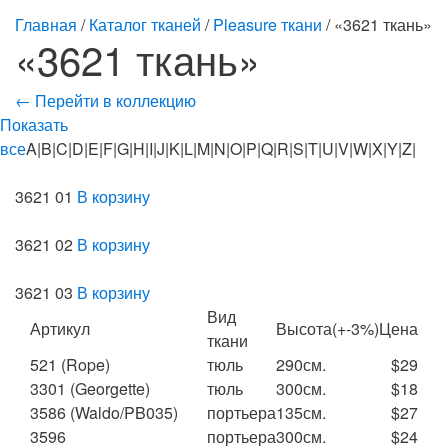
Главная
/
Каталог тканей
/
Pleasure ткани
/ «3621 ткань»
«3621 ткань»
← Перейти в коллекцию
Показать
все
A|B|C|D|E|F|G|H|I|J|K|L|M|N|O|P|Q|R|S|T|U|V|W|X|Y|Z|
3621 01
В корзину
3621 02
В корзину
3621 03
В корзину
Вид
Артикул
Высота(+-3%)
Цена
ткани
521 (Rope)
тюль
290см.
$29
3301 (Georgette)
тюль
300см.
$18
3586 (Waldo/PB035)
портьера
135см.
$27
3596
портьера
300см.
$24