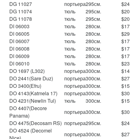
DG 11027
портьера
295см.
$24
DG 11074
тюль
295см.
$20
DG 11078
тюль
295см.
$20
DI 06003
тюль
280см.
$17
DI 06005
тюль
280см.
$29
DI 06007
тюль
280см.
$17
DI 06008
тюль
280см.
$17
DI 06009
тюль
280см.
$17
DI 06010
тюль
280см.
$23
DO 1697 (L302)
портьера
300см.
$14
DO 2441(Sare Duz)
портьера
300см.
$27
DO 3400(Efru)
портьера
300см.
$15
DO 4143(Katmela 17)
портьера
300см.
$30
DO 4231(Newlin Tul)
тюль
300см.
$15
DO 4407(Decore
портьера
300см.
$30
Panama)
DO 4475(Decosam RS)
портьера
295см.
$24
DO 4524 (Decomel
портьера
300см.
$27
Nice)