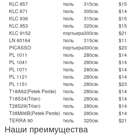
KLC 857
тюль
315см.
$15
KLC 871
тюль
300см.
$14
KLC 936
тюль
315см.
$15
KLC 953
тюль
320см.
$15
KLC 9152
портьера
300см.
$21
LN 60164
тюль
315см.
$11
PICASSO
портьера
300см.
$23
PL 1011
тюль
280см.
$14
PL 1041
тюль
280см.
$14
PL 1071
тюль
280см.
$14
PL 1121
тюль
280см.
$14
PL 1151
тюль
280см.
$23
T18A62(Petek Perde)
тюль
280см.
$14
T18S34(Trian)
тюль
280см.
$14
T28S29(Trian)
тюль
280см.
$14
T38M06B(Petek Perde)
тюль
280см.
$14
TERRA 90
тюль
320cм.
$21
Наши преимущества