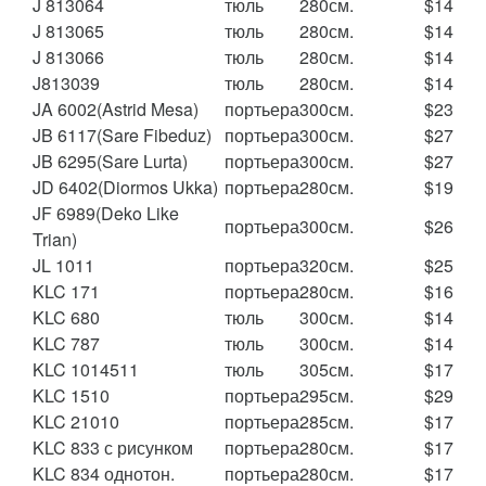
J 813064
тюль
280см.
$14
J 813065
тюль
280см.
$14
J 813066
тюль
280см.
$14
J813039
тюль
280см.
$14
JA 6002(Astrid Mesa)
портьера
300см.
$23
JB 6117(Sare Fibeduz)
портьера
300см.
$27
JB 6295(Sare Lurta)
портьера
300см.
$27
JD 6402(Diormos Ukka)
портьера
280см.
$19
JF 6989(Deko Like
портьера
300см.
$26
Trian)
JL 1011
портьера
320см.
$25
KLC 171
портьера
280см.
$16
KLC 680
тюль
300см.
$14
KLC 787
тюль
300см.
$14
KLC 1014511
тюль
305см.
$17
KLC 1510
портьера
295см.
$29
KLC 21010
портьера
285см.
$17
KLC 833 с рисунком
портьера
280см.
$17
KLC 834 однотон.
портьера
280см.
$17