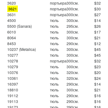
3620
портьера
300см.
$32
3621
портьера
300см.
$30
3631
портьера
300см.
$27
4500
тюль
300см.
$14
5500 (Sanara)
тюль
295см.
$26
6010
тюль
300см.
$17
8064
тюль
300см.
$21
8453
тюль
290см.
$12
10237 (Metalica)
тюль
300см.
$45
10277
тюль
300см.
$45
10278
портьера
300см.
$32
10279
тюль
300см.
$23
10376
тюль
320см.
$20
10361
тюль
320см.
$24
16397
тюль
290см.
$14
18810
тюль
300см.
$21
19112
тюль
290см.
$16
19113
тюль
290см.
$16
19173
тюль
290см.
$16