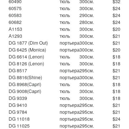
60490
тюль
300см.
$32
60575
тюль
300см.
$24
60583
тюль
290см.
$24
60682
тюль
280см.
$24
А1153
тюль
300см.
$20
А1293
тюль
300см.
$21
DG 1877 (Dim Out)
портьера
300см.
$21
DG 6425 (Monica)
портьера
300см.
$20
DG 6614 (Lenon)
тюль
300см.
$18
DG 8126 (Lenon)
тюль
300см.
$18
DG 8517
портьера
295см.
$21
DG 8816(Shine)
портьера
300см.
$21
DG 8968(Capri)
тюль
300см.
$18
DG 9008(Capri)
тюль
300см.
$18
DG 9339
тюль
300см.
$18
DG 9410
портьера
295см.
$21
DG 9784
портьера
295см.
$21
DG 11018
портьера
295см.
$24
DG 11025
портьера
295см.
$21