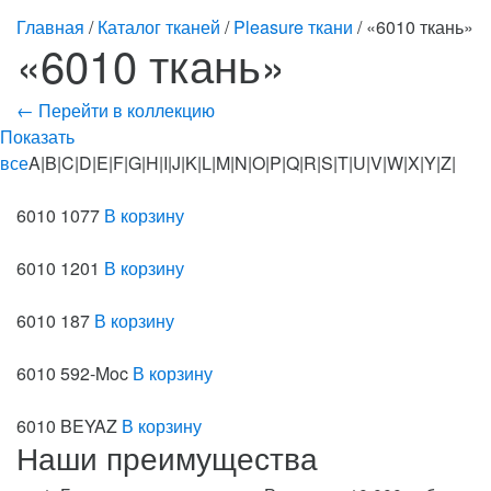
Главная
/
Каталог тканей
/
Pleasure ткани
/ «6010 ткань»
«6010 ткань»
← Перейти в коллекцию
Показать
все
A|B|C|D|E|F|G|H|I|J|K|L|M|N|O|P|Q|R|S|T|U|V|W|X|Y|Z|
6010 1077
В корзину
6010 1201
В корзину
6010 187
В корзину
6010 592-Moc
В корзину
6010 BEYAZ
В корзину
Наши преимущества